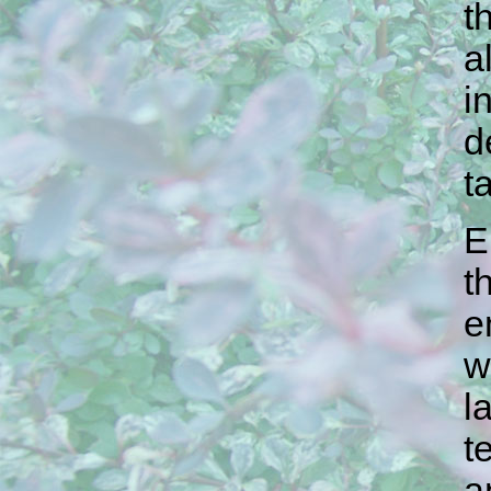
t
a
i
d
t
E
t
e
w
l
t
a