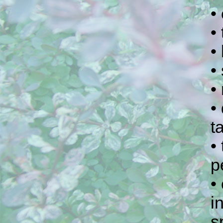
•
•
•
•
•
•
t
•
p
•
i
sp