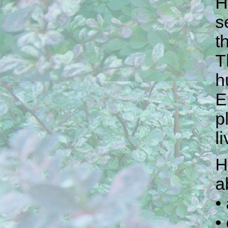
H
s
t
T
h
E
p
l
H
a
•
•