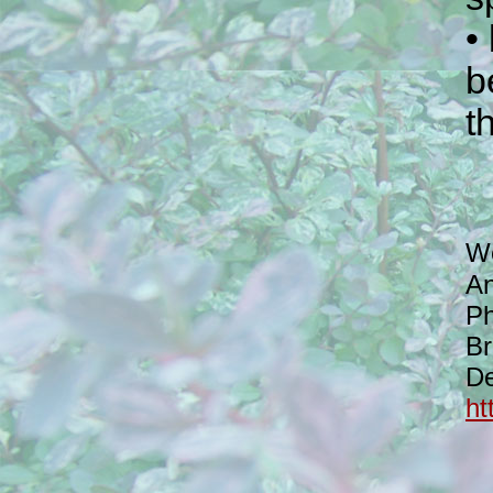
•
b
t
We
An
Ph
Br
De
ht