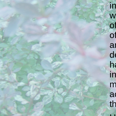
i
w
o
o
a
d
h
i
m
a
t