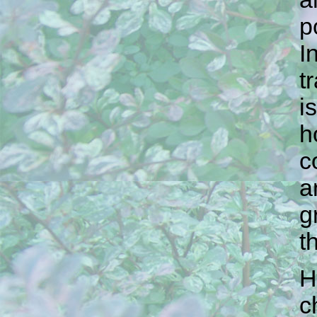
p
I
t
i
h
c
a
g
t
H
c