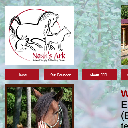
W
E
(
t