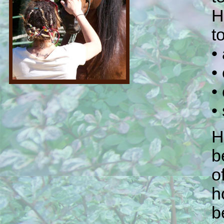
H
t
•
•
•
•
H
b
o
h
b